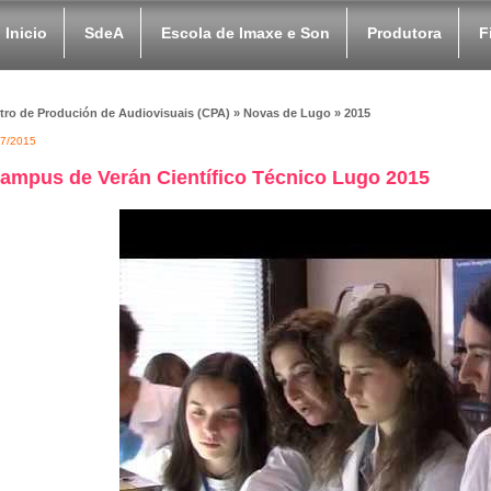
Inicio
SdeA
Escola de Imaxe e Son
Produtora
F
tro de Produción de Audiovisuais (CPA) » Novas de Lugo » 2015
07/2015
ampus de Verán Científico Técnico Lugo 2015